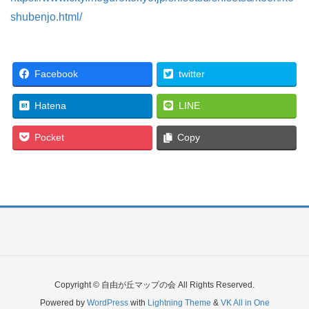
shubenjo.html/
Facebook
twitter
Hatena
LINE
Pocket
Copy
Copyright © 自由が丘マップの会 All Rights Reserved.
Powered by
WordPress
with
Lightning Theme
&
VK All in One