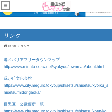
リンク
HOME
リンク
港区バリアフリータウンマップ
http://www.minato-cosw.net/syakyou/townmap/about.html
緑が丘文化会館
https://www.city.meguro.tokyo.jp/shisetsu/shisetsu/kyoiku_s
hisetsu/midorigaoka/
目黒区ー公衆便所一覧
https://www.city.meguro.tokyo.jp/shisetsu/shisetsu/koen/ko